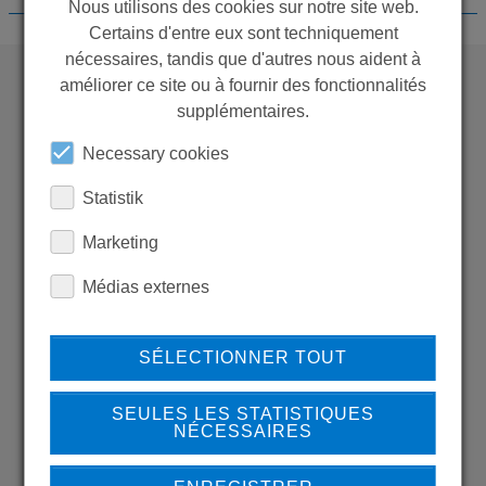
Nous utilisons des cookies sur notre site web.
Certains d'entre eux sont techniquement
nécessaires, tandis que d'autres nous aident à
améliorer ce site ou à fournir des fonctionnalités
supplémentaires.
WANT TO SEE
MORE PRODUCTS?
Necessary cookies
Statistik
Marketing
Médias externes
Back to overview
SÉLECTIONNER TOUT
LEARN MORE ABOUT
SEULES LES STATISTIQUES
NÉCESSAIRES
OUR REFERENCES