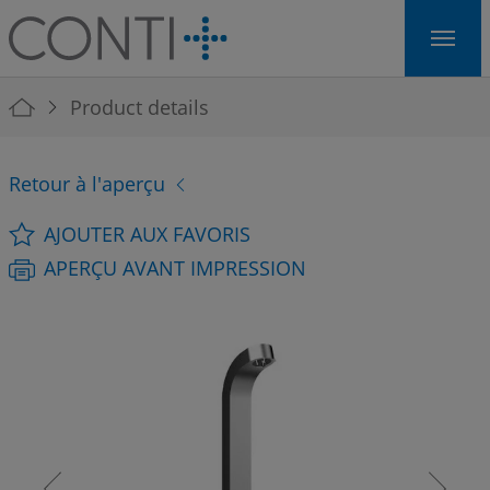
Skip to main navigation
Skip to main content
Skip to page footer
You are here:
Product details
Retour à l'aperçu
AJOUTER AUX FAVORIS
APERÇU AVANT IMPRESSION