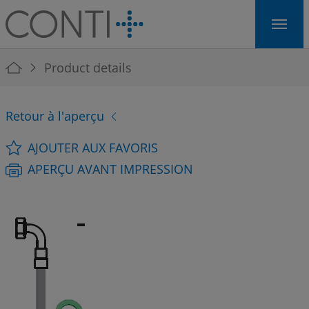
Skip to main navigation
Skip to main content
Skip to page footer
You are here:
Product details
Retour à l'aperçu
AJOUTER AUX FAVORIS
APERÇU AVANT IMPRESSION