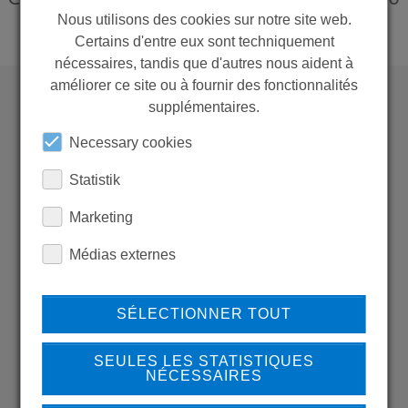
Nous utilisons des cookies sur notre site web.
Certains d'entre eux sont techniquement
nécessaires, tandis que d'autres nous aident à
améliorer ce site ou à fournir des fonctionnalités
supplémentaires.
WANT TO SEE
Necessary cookies
MORE PRODUCTS?
Statistik
Marketing
Médias externes
Back to overview
SÉLECTIONNER TOUT
SEULES LES STATISTIQUES
LEARN MORE ABOUT
NÉCESSAIRES
OUR REFERENCES