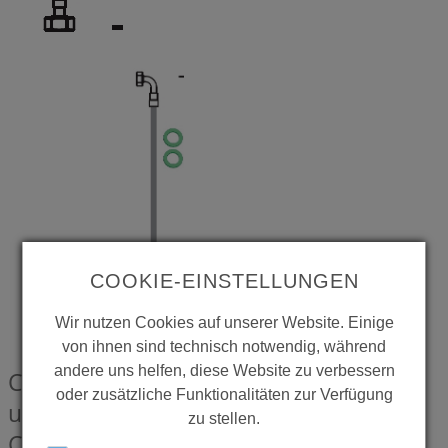
COOKIE-EINSTELLUNGEN
Wir nutzen Cookies auf unserer Website. Einige
von ihnen sind technisch notwendig, während
andere uns helfen, diese Website zu verbessern
CONTI+ Flexschlauch für Anschluss
oder zusätzliche Funktionalitäten zur Verfügung
unten, inkl. Dichtungen, für CONTI+
zu stellen.
CONFREE gebogen
CONZ0619570