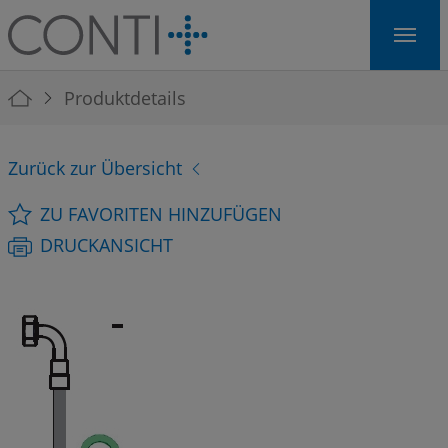
Skip to main navigation
Skip to main content
Skip to page footer
You are here:
Produktdetails
Zurück zur Übersicht
ZU FAVORITEN HINZUFÜGEN
DRUCKANSICHT