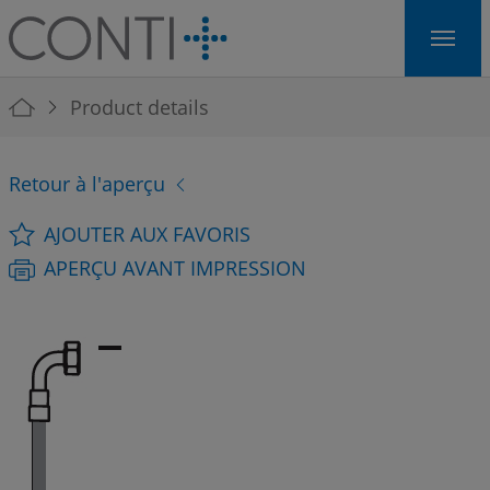
Skip to main navigation
Skip to main content
Skip to page footer
You are here:
Product details
Retour à l'aperçu
AJOUTER AUX FAVORIS
APERÇU AVANT IMPRESSION