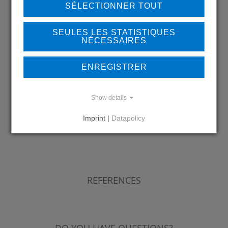
SÉLECTIONNER TOUT
SEULES LES STATISTIQUES
NÉCESSAIRES
Back to overview
ENREGISTRER
LEARN MORE ABOUT
Show details
OUR REFERENCES
Imprint |
Datapolicy
REFERENCES