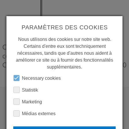
PARAMÈTRES DES COOKIES
Nous utilisons des cookies sur notre site web.
CONTI+ Pantalon souple pour la
Certains d'entre eux sont techniquement
nécessaires, tandis que d'autres nous aident à
connexion en haut, incl. joints, pour
améliorer ce site ou à fournir des fonctionnalités
CONTI+ CONFREE courbe
CONZ0619580
supplémentaires.
Necessary cookies
Statistik
Marketing
WANT TO SEE
Médias externes
MORE PRODUCTS?