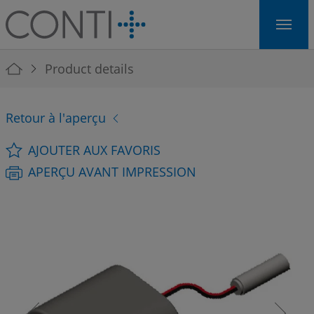
Skip to main navigation
Skip to main content
Skip to page footer
You are here:
Product details
Retour à l'aperçu
AJOUTER AUX FAVORIS
APERÇU AVANT IMPRESSION