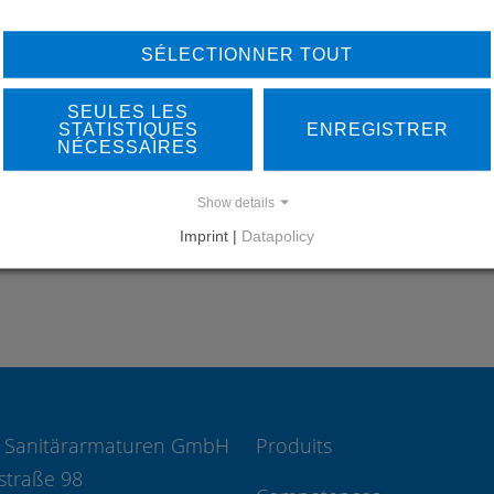
LEARN MORE ABOUT
DO
SÉLECTIONNER TOUT
OUR REFERENCES
SEULES LES
STATISTIQUES
ENREGISTRER
NÉCESSAIRES
Show details
REFERENCES
Imprint |
Datapolicy
 Sanitärarmaturen GmbH
Produits
straße 98