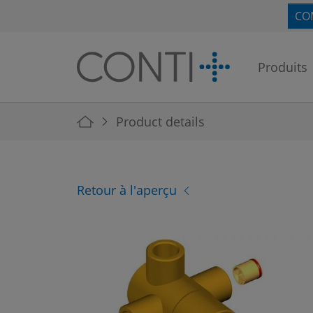
Skip to main navigation
Skip to main content
Skip to page footer
CO
Produits
You are here:
Product details
Retour à l'aperçu