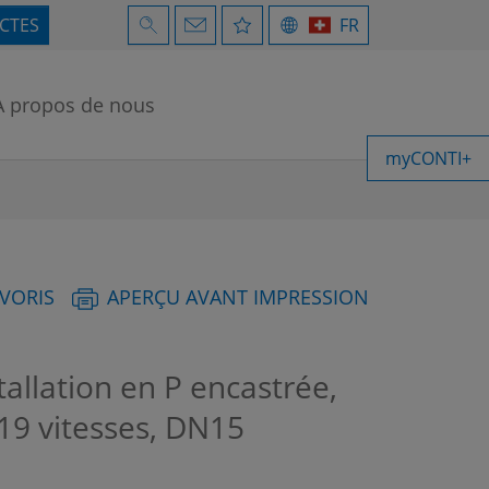
ECTES
FR
À propos de nous
myCONTI+
AVORIS
APERÇU AVANT IMPRESSION
lation en P encastrée,
 19 vitesses, DN15