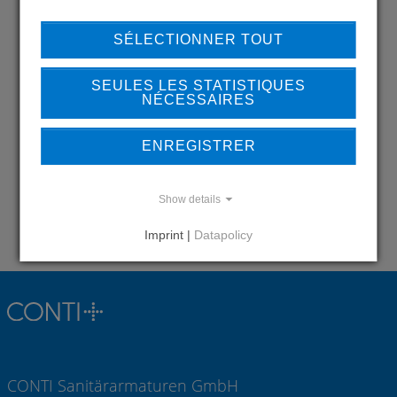
SÉLECTIONNER TOUT
DO YOU HAVE QUESTIONS?
CONTACT US
SEULES LES STATISTIQUES
NÉCESSAIRES
ENREGISTRER
Show details
Contact
Imprint |
Datapolicy
CONTI Sanitärarmaturen GmbH