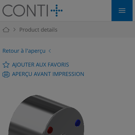
Skip to main navigation
Skip to main content
Skip to page footer
You are here:
Product details
Retour à l'aperçu
AJOUTER AUX FAVORIS
APERÇU AVANT IMPRESSION