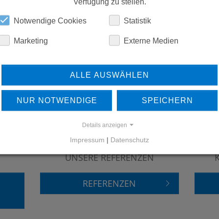
ERSATZTEILE
Verfügung zu stellen.
Notwendige Cookies
Statistik
DOWNLOADS
Marketing
Externe Medien
ALLE AUSWÄHLEN
NUR NOTWENDIGE
SPEICHERN
Details anzeigen
Impressum
|
Datenschutz
ERFAHREN SIE MEHR ÜBER
UNSERE REFERENZEN
REFERENZEN