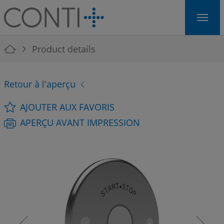
Skip to main navigation
Skip to main content
Skip to page footer
You are here:
Product details
Retour à l'aperçu
AJOUTER AUX FAVORIS
APERÇU AVANT IMPRESSION