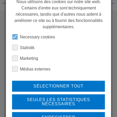
Nous utilisons des cookies sur notre site web.
Certains d'entre eux sont techniquement
nécessaires, tandis que d'autres nous aident à
améliorer ce site ou à fournir des fonctionnalités
supplémentaires.
WANT TO SEE
MORE PRODUCTS?
Necessary cookies
Statistik
Marketing
Médias externes
Back to overview
SÉLECTIONNER TOUT
LEARN MORE ABOUT
SEULES LES STATISTIQUES
NÉCESSAIRES
OUR REFERENCES