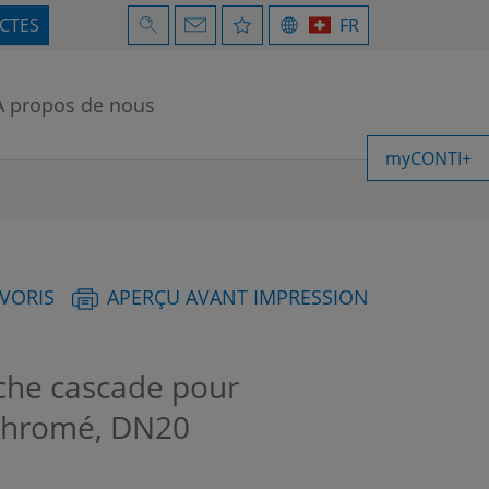
ECTES
FR
À propos de nous
myCONTI+
AVORIS
APERÇU AVANT IMPRESSION
he cascade pour
 Chromé, DN20