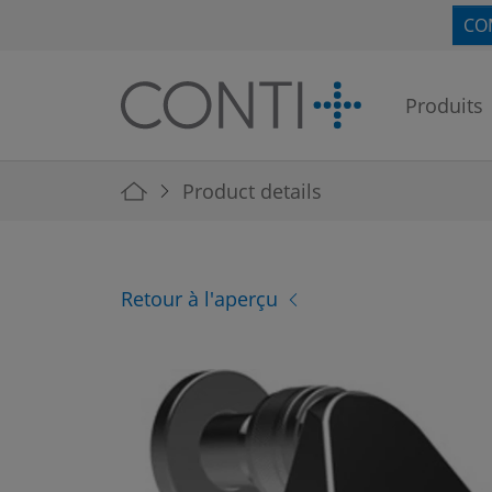
Skip to main navigation
Skip to main content
Skip to page footer
CO
Produits
You are here:
Product details
Retour à l'aperçu