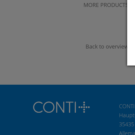
MORE PRODUCTS?
Back to overview
CONTI
Haupt
35435
Allem