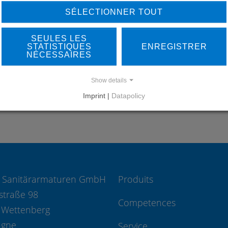
OUR REFERENCES
SÉLECTIONNER TOUT
SEULES LES
STATISTIQUES
ENREGISTRER
NÉCESSAIRES
REFERENCES
Show details
Imprint |
Datapolicy
 Sanitärarmaturen GmbH
Produits
straße 98
Competences
 Wettenberg
agne
Service