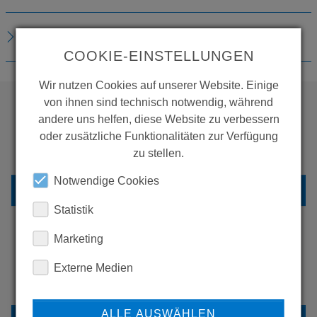
DOWNLOADS
COOKIE-EINSTELLUNGEN
Wir nutzen Cookies auf unserer Website. Einige
von ihnen sind technisch notwendig, während
andere uns helfen, diese Website zu verbessern
WOLLEN SIE MEHR
oder zusätzliche Funktionalitäten zur Verfügung
PRODUKTE SEHEN?
zu stellen.
Notwendige Cookies
ZURÜCK ZUR ÜBERSICHT
Statistik
Marketing
ERFAHREN SIE MEHR ÜBER
Externe Medien
UNSERE REFERENZEN
ALLE AUSWÄHLEN