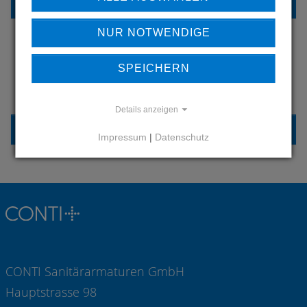
REFERENZEN
NUR NOTWENDIGE
SPEICHERN
HABEN SIE FRAGEN?
KONTAKTIEREN SIE UNS
Details anzeigen
KONTAKT
Impressum
|
Datenschutz
CONTI Sanitärarmaturen GmbH
Hauptstrasse 98