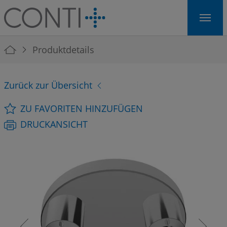
Skip to main navigation
Skip to main content
Skip to page footer
You are here:
Produktdetails
Zurück zur Übersicht
ZU FAVORITEN HINZUFÜGEN
DRUCKANSICHT