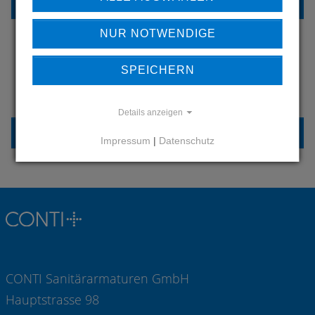
REFERENZEN
NUR NOTWENDIGE
SPEICHERN
HABEN SIE FRAGEN?
KONTAKTIEREN SIE UNS
Details anzeigen
KONTAKT
Impressum
|
Datenschutz
CONTI Sanitärarmaturen GmbH
Hauptstrasse 98