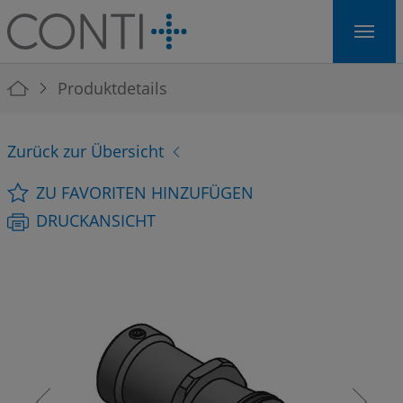
Skip to main navigation
Skip to main content
Skip to page footer
You are here:
Produktdetails
Zurück zur Übersicht
ZU FAVORITEN HINZUFÜGEN
DRUCKANSICHT