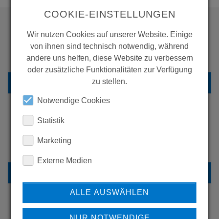
COOKIE-EINSTELLUNGEN
Wir nutzen Cookies auf unserer Website. Einige
WOLLEN SIE MEHR
von ihnen sind technisch notwendig, während
PRODUKTE SEHEN?
andere uns helfen, diese Website zu verbessern
oder zusätzliche Funktionalitäten zur Verfügung
ZURÜCK ZUR ÜBERSICHT
zu stellen.
Notwendige Cookies
Statistik
ERFAHREN SIE MEHR ÜBER
Marketing
UNSERE REFERENZEN
Externe Medien
REFERENZEN
ALLE AUSWÄHLEN
NUR NOTWENDIGE