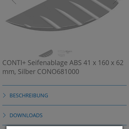
CONTI+ Seifenablage ABS 41 x 160 x 62
mm, Silber
CONO681000
BESCHREIBUNG
DOWNLOADS