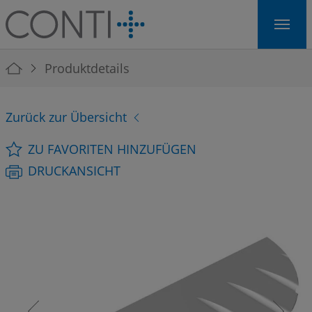
Skip to main navigation
Skip to main content
Skip to page footer
You are here:
Produktdetails
Zurück zur Übersicht
ZU FAVORITEN HINZUFÜGEN
DRUCKANSICHT