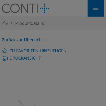
Skip to main navigation
Skip to main content
Skip to page footer
You are here:
Produktdetails
Zurück zur Übersicht
ZU FAVORITEN HINZUFÜGEN
DRUCKANSICHT