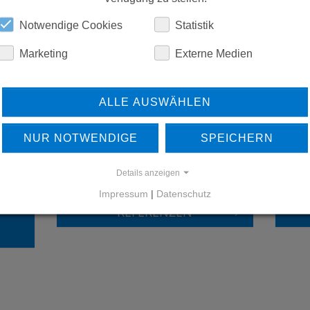
DOWNLOADS
Notwendige Cookies
Statistik
Marketing
Externe Medien
ALLE AUSWÄHLEN
NUR NOTWENDIGE
SPEICHERN
ERFAHREN SIE MEHR ÜBER
UNSERE REFERENZEN
Details anzeigen
Impressum
|
Datenschutz
REFERENZEN