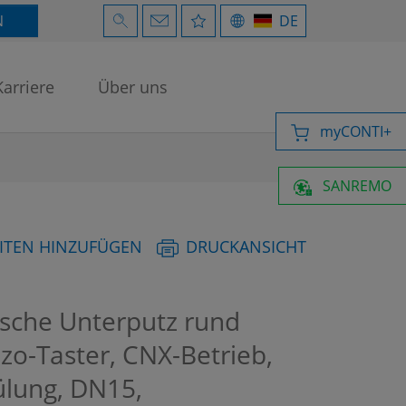
N
DE
Karriere
Über uns
myCONTI+
SANREMO
ITEN HINZUFÜGEN
DRUCKANSICHT
che Unterputz rund
iezo-Taster, CNX-Betrieb,
ülung, DN15,