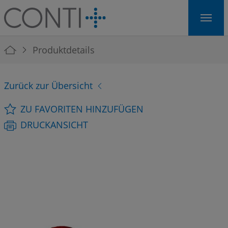
Skip to main navigation
Skip to main content
Skip to page footer
You are here:
Produktdetails
Zurück zur Übersicht
ZU FAVORITEN HINZUFÜGEN
DRUCKANSICHT