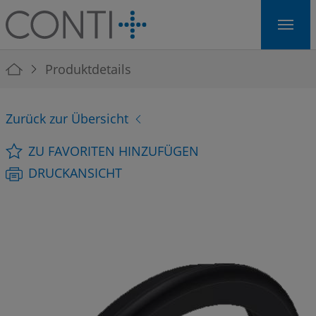
Skip to main navigation
Skip to main content
Skip to page footer
You are here:
Produktdetails
Zurück zur Übersicht
ZU FAVORITEN HINZUFÜGEN
DRUCKANSICHT