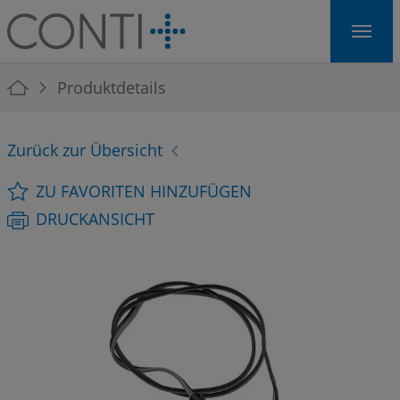
Skip to main navigation
Skip to main content
Skip to page footer
You are here:
Produktdetails
Zurück zur Übersicht
ZU FAVORITEN HINZUFÜGEN
DRUCKANSICHT