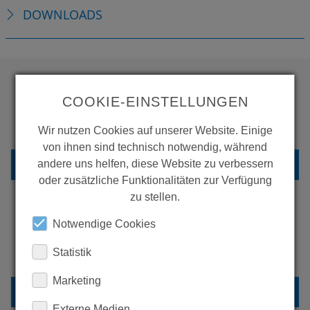
DOWNLOADS
COOKIE-EINSTELLUNGEN
WOLLEN SIE MEHR
PRODUKTE SEHEN?
Wir nutzen Cookies auf unserer Website. Einige
von ihnen sind technisch notwendig, während
ZURÜCK ZUR ÜBERSICHT
andere uns helfen, diese Website zu verbessern
oder zusätzliche Funktionalitäten zur Verfügung
zu stellen.
Notwendige Cookies
ERFAHREN SIE MEHR ÜBER
Statistik
UNSERE REFERENZEN
Marketing
REFERENZEN
Externe Medien