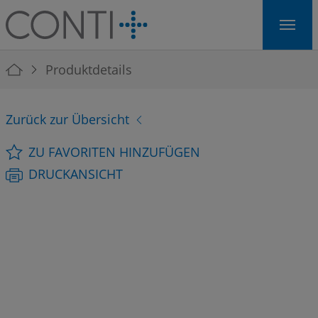
Skip to main navigation
Skip to main content
Skip to page footer
You are here:
Produktdetails
Zurück zur Übersicht
ZU FAVORITEN HINZUFÜGEN
DRUCKANSICHT