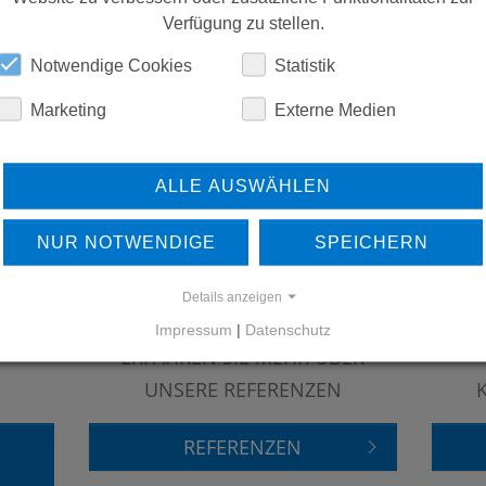
Verfügung zu stellen.
ERSATZTEILE
Notwendige Cookies
Statistik
Marketing
Externe Medien
DOWNLOADS
ALLE AUSWÄHLEN
NUR NOTWENDIGE
SPEICHERN
Details anzeigen
Impressum
|
Datenschutz
ERFAHREN SIE MEHR ÜBER
UNSERE REFERENZEN
REFERENZEN