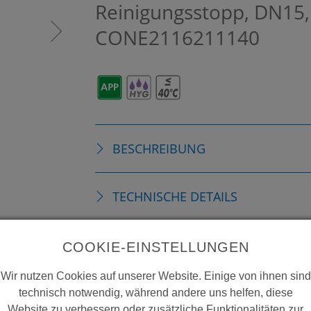
Reinigungsstopp, DN15,
CONE2116211140
BESCHREIBUNG
TECHNISCHE DETAILS
ZUBEHÖR
COOKIE-EINSTELLUNGEN
Wir nutzen Cookies auf unserer Website. Einige von ihnen sind
VERBRAUCHSMATERIALIEN
technisch notwendig, während andere uns helfen, diese
Website zu verbessern oder zusätzliche Funktionalitäten zur