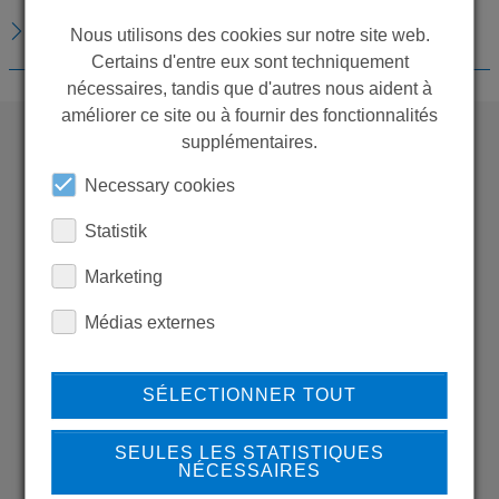
TÉLÉCHARGEMENTS
Nous utilisons des cookies sur notre site web.
Certains d'entre eux sont techniquement
nécessaires, tandis que d'autres nous aident à
améliorer ce site ou à fournir des fonctionnalités
supplémentaires.
WANT TO SEE
Necessary cookies
MORE PRODUCTS?
Statistik
Marketing
Médias externes
Back to overview
SÉLECTIONNER TOUT
SEULES LES STATISTIQUES
LEARN MORE ABOUT
NÉCESSAIRES