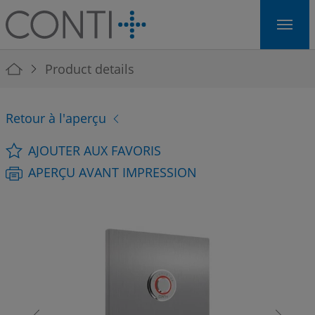
Skip to main navigation
Skip to main content
Skip to page footer
You are here:
Product details
Retour à l'aperçu
AJOUTER AUX FAVORIS
APERÇU AVANT IMPRESSION