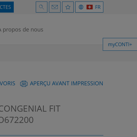
ECTES
FR
À propos de nous
myCONTI+
AVORIS
APERÇU AVANT IMPRESSION
 CONGENIAL FIT
O672200