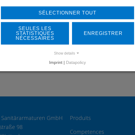
LEARN MORE ABOUT
DO
SÉLECTIONNER TOUT
OUR REFERENCES
SEULES LES
STATISTIQUES
ENREGISTRER
NÉCESSAIRES
Show details
REFERENCES
Imprint |
Datapolicy
 Sanitärarmaturen GmbH
Produits
straße 98
Competences