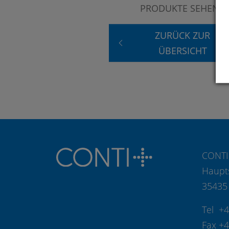
PRODUKTE SEHEN?
ZURÜCK ZUR
ÜBERSICHT
CONTI
Haupt
35435
Tel +
Fax +