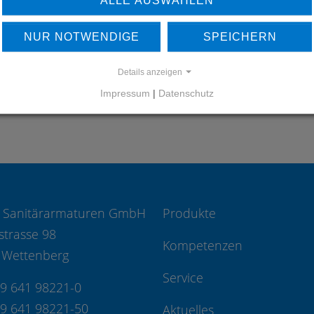
UNSERE REFERENZEN
NUR NOTWENDIGE
SPEICHERN
REFERENZEN
Details anzeigen
Impressum
|
Datenschutz
 Sanitärarmaturen GmbH
Produkte
strasse 98
Kompetenzen
 Wettenberg
Service
49 641 98221-0
49 641 98221-50
Aktuelles