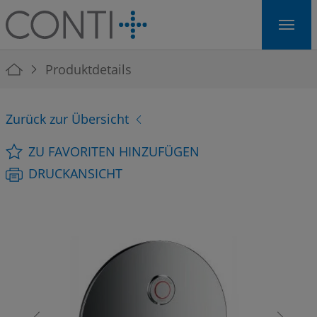
Skip to main navigation
Skip to main content
Skip to page footer
You are here:
Produktdetails
Zurück zur Übersicht
ZU FAVORITEN HINZUFÜGEN
DRUCKANSICHT