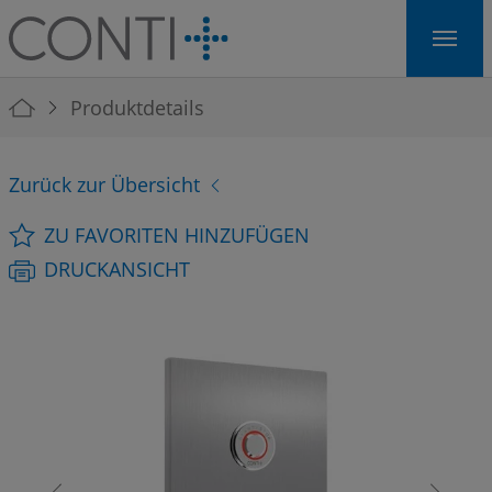
Skip to main navigation
Skip to main content
Skip to page footer
You are here:
Produktdetails
Zurück zur Übersicht
ZU FAVORITEN HINZUFÜGEN
DRUCKANSICHT