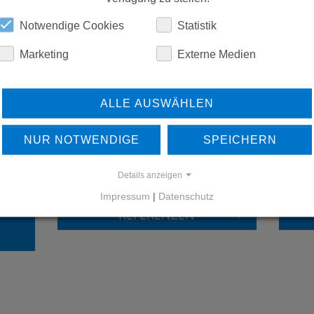
DOWNLOADS
Notwendige Cookies
Statistik
Marketing
Externe Medien
ALLE AUSWÄHLEN
NUR NOTWENDIGE
SPEICHERN
ERFAHREN SIE MEHR ÜBER
UNSERE REFERENZEN
Details anzeigen
Impressum
|
Datenschutz
REFERENZEN