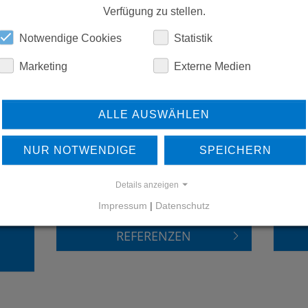
Verfügung zu stellen.
DOWNLOADS
Notwendige Cookies
Statistik
Marketing
Externe Medien
ALLE AUSWÄHLEN
NUR NOTWENDIGE
SPEICHERN
ERFAHREN SIE MEHR ÜBER
Details anzeigen
UNSERE REFERENZEN
Impressum
|
Datenschutz
REFERENZEN