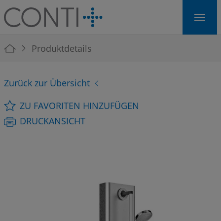
Skip to main navigation
Skip to main content
Skip to page footer
You are here:
Produktdetails
Zurück zur Übersicht
ZU FAVORITEN HINZUFÜGEN
DRUCKANSICHT