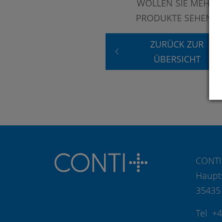
WOLLEN SIE MEHR
PRODUKTE SEHEN?
ZURÜCK ZUR
ÜBERSICHT
CONTI
Haupt
35435
Tel +