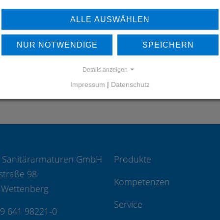
ERFAHREN SIE MEHR ÜBER
UNSERE REFERENZEN
ALLE AUSWÄHLEN
REFERENZEN
NUR NOTWENDIGE
SPEICHERN
Details anzeigen
Impressum
|
Datenschutz
 Sanitärarmaturen GmbH
Produkte
straße 98
Kompetenzen
 Wettenberg
Service
49 641 98221-0