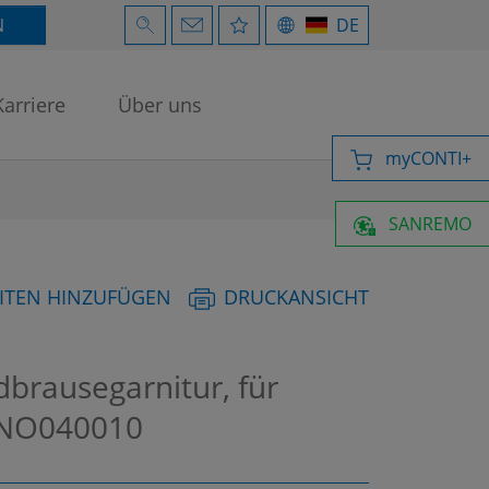
N
DE
Karriere
Über uns
myCONTI+
SANREMO
ITEN HINZUFÜGEN
DRUCKANSICHT
rausegarnitur, für
NO040010