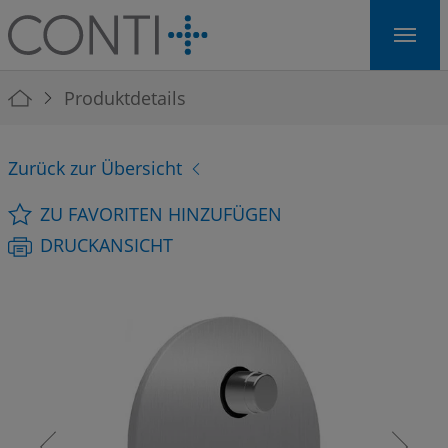
Skip to main navigation
Skip to main content
Skip to page footer
You are here:
Produktdetails
Zurück zur Übersicht
ZU FAVORITEN HINZUFÜGEN
DRUCKANSICHT