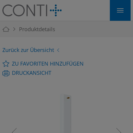
Skip to main navigation
Skip to main content
Skip to page footer
You are here:
Produktdetails
Zurück zur Übersicht
ZU FAVORITEN HINZUFÜGEN
DRUCKANSICHT