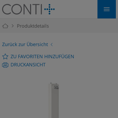
Skip to main navigation
Skip to main content
Skip to page footer
You are here:
Produktdetails
Zurück zur Übersicht
ZU FAVORITEN HINZUFÜGEN
DRUCKANSICHT