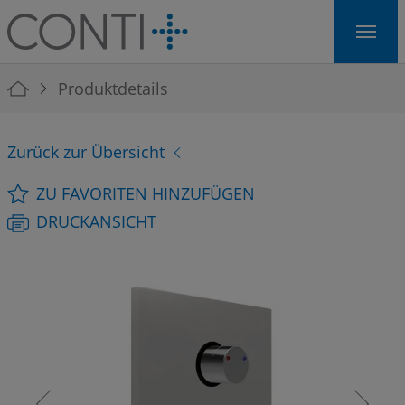
Skip to main navigation
Skip to main content
Skip to page footer
You are here:
Produktdetails
Zurück zur Übersicht
ZU FAVORITEN HINZUFÜGEN
DRUCKANSICHT