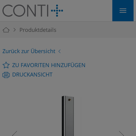
Skip to main navigation
Skip to main content
Skip to page footer
You are here:
Produktdetails
Zurück zur Übersicht
ZU FAVORITEN HINZUFÜGEN
DRUCKANSICHT