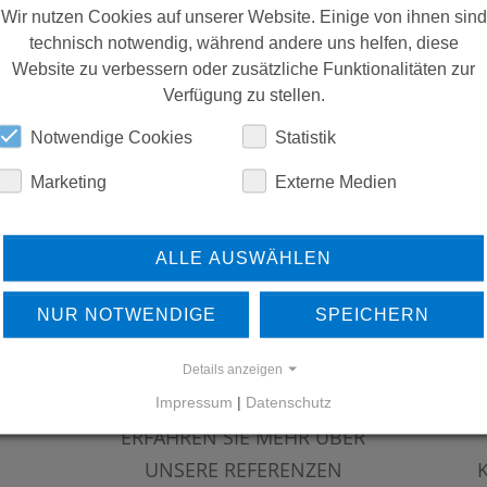
Wir nutzen Cookies auf unserer Website. Einige von ihnen sind
technisch notwendig, während andere uns helfen, diese
DOWNLOADS
Website zu verbessern oder zusätzliche Funktionalitäten zur
Verfügung zu stellen.
Notwendige Cookies
Statistik
Marketing
Externe Medien
ALLE AUSWÄHLEN
NUR NOTWENDIGE
SPEICHERN
Details anzeigen
Impressum
|
Datenschutz
ERFAHREN SIE MEHR ÜBER
UNSERE REFERENZEN