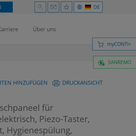
N
DE
Karriere
Über uns
myCONTI+
SANREMO
ITEN HINZUFÜGEN
DRUCKANSICHT
chpaneel für
ektrisch, Piezo-Taster,
t, Hygienespülung,