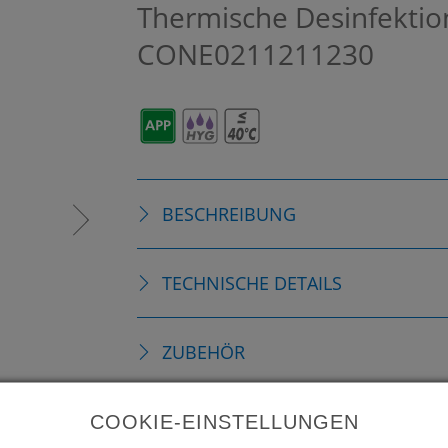
Thermische Desinfektion
CONE0211211230
BESCHREIBUNG
TECHNISCHE DETAILS
ZUBEHÖR
ERSATZTEILE
COOKIE-EINSTELLUNGEN