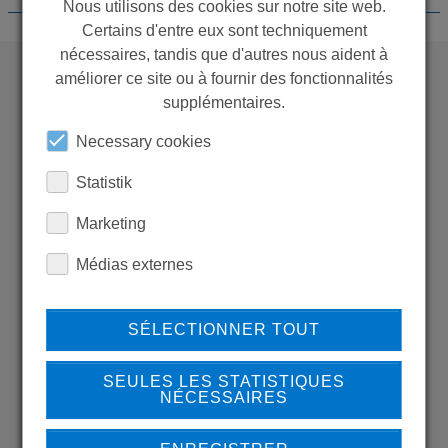
Nous utilisons des cookies sur notre site web.
Certains d'entre eux sont techniquement
nécessaires, tandis que d'autres nous aident à
améliorer ce site ou à fournir des fonctionnalités
supplémentaires.
WANT TO SEE
MORE PRODUCTS?
Necessary cookies
Statistik
Marketing
Médias externes
Back to overview
SÉLECTIONNER TOUT
LEARN MORE ABOUT
SEULES LES STATISTIQUES
NÉCESSAIRES
OUR REFERENCES