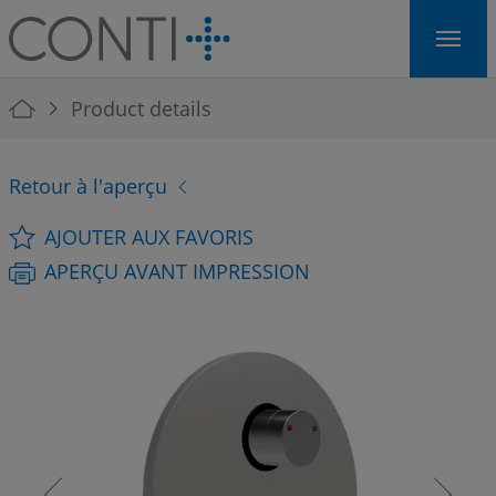
Skip to main navigation
Skip to main content
Skip to page footer
You are here:
Product details
Retour à l'aperçu
AJOUTER AUX FAVORIS
APERÇU AVANT IMPRESSION