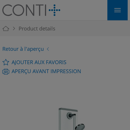
Skip to main navigation
Skip to main content
Skip to page footer
You are here:
Product details
Retour à l'aperçu
AJOUTER AUX FAVORIS
APERÇU AVANT IMPRESSION