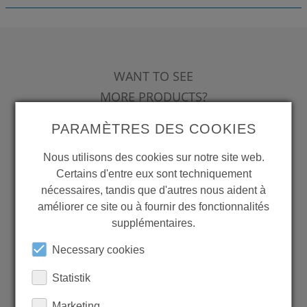
WANT TO SEE
MORE PRODUCTS?
PARAMÈTRES DES COOKIES
Nous utilisons des cookies sur notre site web.
Certains d'entre eux sont techniquement
Back to overview
nécessaires, tandis que d'autres nous aident à
améliorer ce site ou à fournir des fonctionnalités
supplémentaires.
Necessary cookies
LEARN MORE ABOUT
OUR REFERENCES
Statistik
Marketing