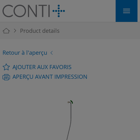
Skip to main navigation
Skip to main content
Skip to page footer
You are here:
Product details
Retour à l'aperçu
AJOUTER AUX FAVORIS
APERÇU AVANT IMPRESSION