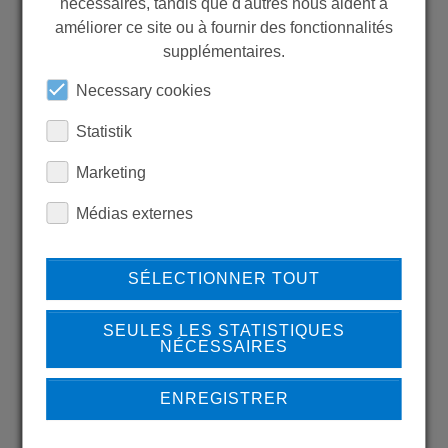
nécessaires, tandis que d'autres nous aident à
WANT TO SEE
améliorer ce site ou à fournir des fonctionnalités
MORE PRODUCTS?
supplémentaires.
Necessary cookies
Statistik
Marketing
Back to overview
Médias externes
LEARN MORE ABOUT
SÉLECTIONNER TOUT
OUR REFERENCES
SEULES LES STATISTIQUES
NÉCESSAIRES
ENREGISTRER
REFERENCES