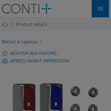
Skip to main navigation
Skip to main content
Skip to page footer
You are here:
Product details
Retour à l'aperçu
AJOUTER AUX FAVORIS
APERÇU AVANT IMPRESSION