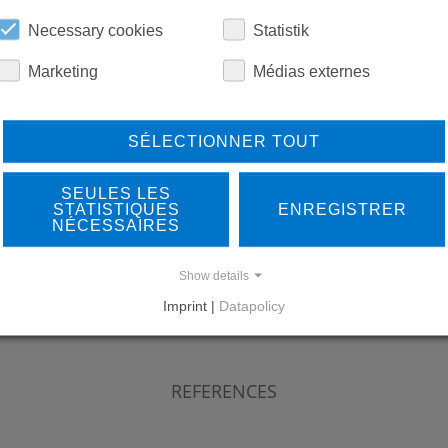
TÉLÉCHARGEMENTS
Necessary cookies
Statistik
Marketing
Médias externes
SÉLECTIONNER TOUT
SEULES LES
STATISTIQUES
ENREGISTRER
LEARN MORE ABOUT
DO
NÉCESSAIRES
OUR REFERENCES
Show details
Imprint |
Datapolicy
REFERENCES