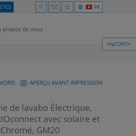
ECTES
FR
À propos de nous
myCONTI+
AVORIS
APERÇU AVANT IMPRESSION
ie de lavabo Électrique,
IOconnect avec solaire et
, Chromé, GM20