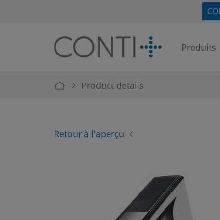
Skip to main navigation
Skip to main content
Skip to page footer
CO
Produits
You are here:
Product details
Retour à l'aperçu