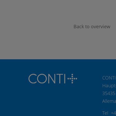
Back to overview
CONTI
Haupt
35435
Allem
Tel +