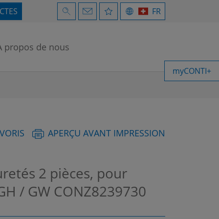
ECTES
FR
À propos de nous
myCONTI+
AVORIS
APERÇU AVANT IMPRESSION
retés 2 pièces, pour
 GH / GW
CONZ8239730