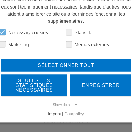
eux sont techniquement nécessaires, tandis que d'autres nous
aident à améliorer ce site ou à fournir des fonctionnalités
supplémentaires.
Necessary cookies
Statistik
Marketing
Médias externes
SÉLECTIONNER TOUT
SEULES LES
STATISTIQUES
ENREGISTRER
NÉCESSAIRES
Show details
LEARN MORE ABOUT
DO
Imprint |
Datapolicy
OUR REFERENCES