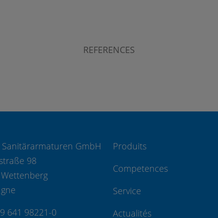
REFERENCES
 Sanitärarmaturen GmbH
Produits
straße 98
Competences
 Wettenberg
agne
Service
49 641 98221-0
Actualités