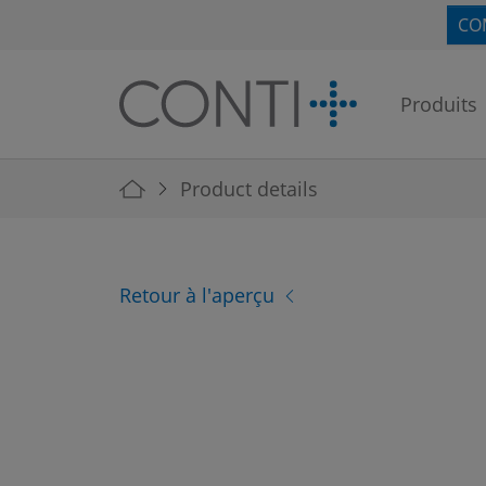
Skip to main navigation
Skip to main content
Skip to page footer
CO
Produits
You are here:
Product details
Retour à l'aperçu