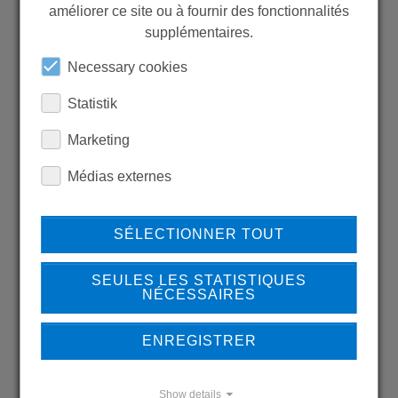
MORE PRODUCTS?
améliorer ce site ou à fournir des fonctionnalités
supplémentaires.
Necessary cookies
Statistik
Back to overview
Marketing
Médias externes
LEARN MORE ABOUT
SÉLECTIONNER TOUT
OUR REFERENCES
SEULES LES STATISTIQUES
NÉCESSAIRES
ENREGISTRER
REFERENCES
Show details