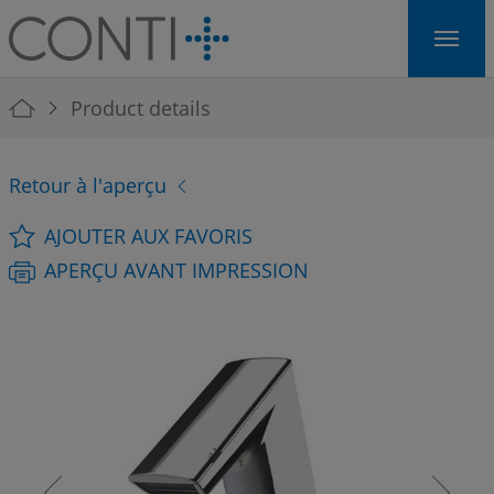
Skip to main navigation
Skip to main content
Skip to page footer
You are here:
Product details
Retour à l'aperçu
AJOUTER AUX FAVORIS
APERÇU AVANT IMPRESSION