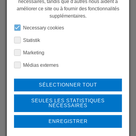
nécessaires, tandis que d'autres nous aident à
WANT TO SEE
améliorer ce site ou à fournir des fonctionnalités
MORE PRODUCTS?
supplémentaires.
Necessary cookies
Statistik
Marketing
Back to overview
Médias externes
LEARN MORE ABOUT
SÉLECTIONNER TOUT
OUR REFERENCES
SEULES LES STATISTIQUES
NÉCESSAIRES
ENREGISTRER
REFERENCES