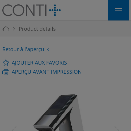
Skip to main navigation
Skip to main content
Skip to page footer
You are here:
Product details
Retour à l'aperçu
AJOUTER AUX FAVORIS
APERÇU AVANT IMPRESSION