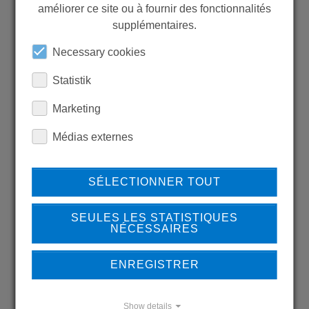
MORE PRODUCTS?
améliorer ce site ou à fournir des fonctionnalités
supplémentaires.
Necessary cookies
Statistik
Back to overview
Marketing
Médias externes
LEARN MORE ABOUT
SÉLECTIONNER TOUT
OUR REFERENCES
SEULES LES STATISTIQUES
NÉCESSAIRES
ENREGISTRER
REFERENCES
Show details