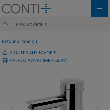
Skip to main navigation
Skip to main content
Skip to page footer
You are here:
Product details
Retour à l'aperçu
AJOUTER AUX FAVORIS
APERÇU AVANT IMPRESSION