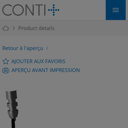
Skip to main navigation
Skip to main content
Skip to page footer
You are here:
Product details
Retour à l'aperçu
AJOUTER AUX FAVORIS
APERÇU AVANT IMPRESSION