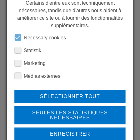
Certains d'entre eux sont techniquement
nécessaires, tandis que d'autres nous aident à
améliorer ce site ou à fournir des fonctionnalités
WANT TO SEE
supplémentaires.
MORE PRODUCTS?
Necessary cookies
Statistik
Marketing
Back to overview
Médias externes
SÉLECTIONNER TOUT
LEARN MORE ABOUT
OUR REFERENCES
SEULES LES STATISTIQUES
NÉCESSAIRES
ENREGISTRER