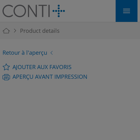
Skip to main navigation
Skip to main content
Skip to page footer
You are here:
Product details
Retour à l'aperçu
AJOUTER AUX FAVORIS
APERÇU AVANT IMPRESSION