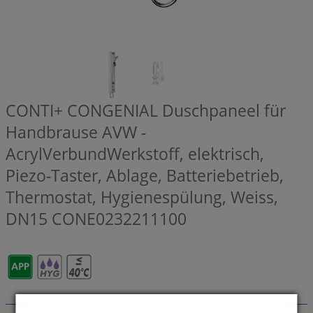
CONTI+ CONGENIAL Duschpaneel für
Handbrause AVW -
AcrylVerbundWerkstoff, elektrisch,
Piezo-Taster, Ablage, Batteriebetrieb,
Thermostat, Hygienespülung, Weiss,
DN15
CONE0232211100