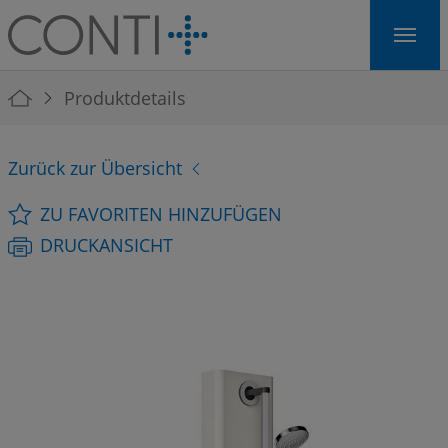
Skip to main navigation
Skip to main content
Skip to page footer
You are here:
Produktdetails
Zurück zur Übersicht
ZU FAVORITEN HINZUFÜGEN
DRUCKANSICHT