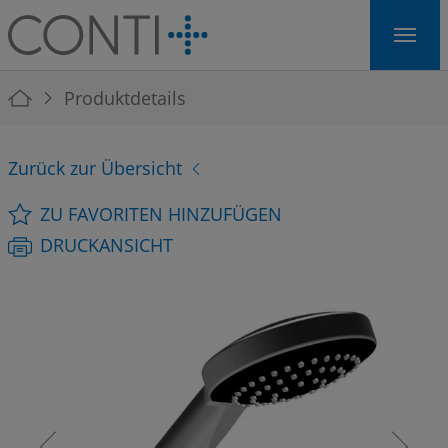
Skip to main navigation
Skip to main content
Skip to page footer
You are here:
Produktdetails
Zurück zur Übersicht
ZU FAVORITEN HINZUFÜGEN
DRUCKANSICHT