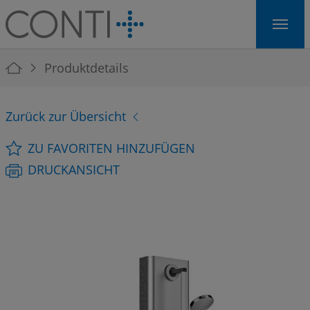
Skip to main navigation
Skip to main content
Skip to page footer
You are here:
Produktdetails
Zurück zur Übersicht
ZU FAVORITEN HINZUFÜGEN
DRUCKANSICHT