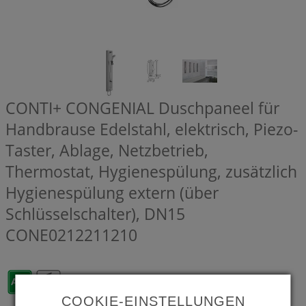
CONTI+ CONGENIAL Duschpaneel für
Handbrause Edelstahl, elektrisch, Piezo-
Taster, Ablage, Netzbetrieb,
Thermostat, Hygienespülung, zusätzlich
Hygienespülung extern (über
Schlüsselschalter), DN15
CONE0212211210
COOKIE-EINSTELLUNGEN