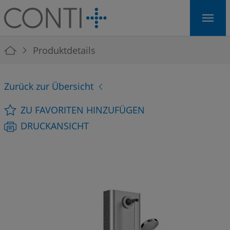
Skip to main navigation
Skip to main content
Skip to page footer
You are here:
Produktdetails
Zurück zur Übersicht
ZU FAVORITEN HINZUFÜGEN
DRUCKANSICHT