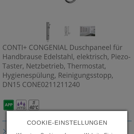
CONTI+ CONGENIAL Duschpaneel für
Handbrause Edelstahl, elektrisch, Piezo-
Taster, Netzbetrieb, Thermostat,
Hygienespülung, Reinigungsstopp,
DN15
CONE0211211240
COOKIE-EINSTELLUNGEN
BESCHREIBUNG