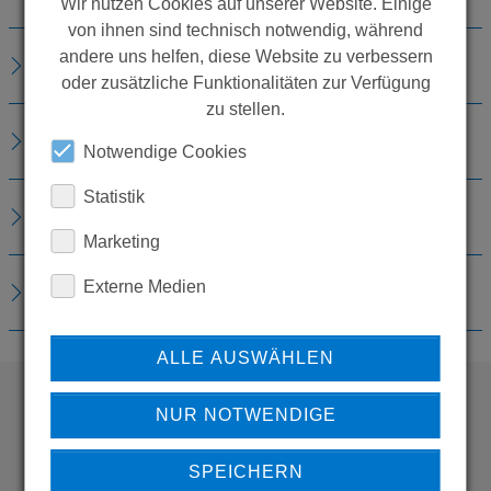
Wir nutzen Cookies auf unserer Website. Einige
von ihnen sind technisch notwendig, während
andere uns helfen, diese Website zu verbessern
TECHNISCHE DETAILS
oder zusätzliche Funktionalitäten zur Verfügung
zu stellen.
ZUBEHÖR
Notwendige Cookies
Statistik
ERSATZTEILE
Marketing
Externe Medien
DOWNLOADS
ALLE AUSWÄHLEN
NUR NOTWENDIGE
WOLLEN SIE MEHR
PRODUKTE SEHEN?
SPEICHERN